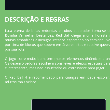
DESCRIÇÃO E REGRAS
Luta eterna de bolas redondas e cubos quadrados torna-se 
Bolinha Vermelha. Desta vez, Red Ball chega a uma floresta
muitas armadilhas e inimigos irritados esperando no caminho. Nos
por cima de blocos que sobem em árvores altas e resolve quebra
por sua rota.
O jogo corre muito bem, tem muitos elementos dinâmicos e ani
Os desenvolvedores escolhem sons leves e efeitos especiais pa
e interessante, mas não assustador ou estressante para jogar.
O Red Ball 4 é recomendado para crianças em idade escolar
adultos mais velhos.