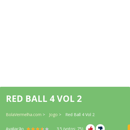
RED BALL 4 VOL 2
BolaVermelha.com
Jogo
Red Ball 4 Vol 2
Avaliação
3.5
(votos:
75
)