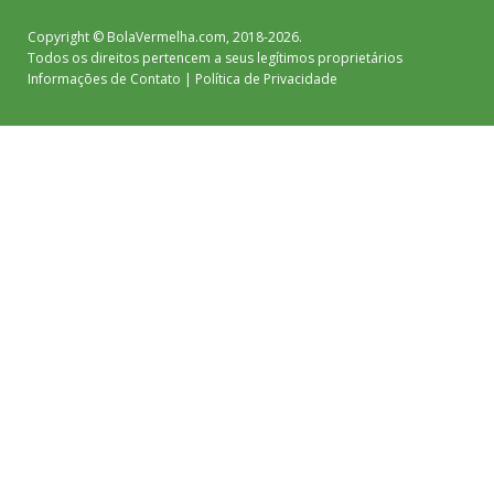
Copyright ©
BolaVermelha.com
, 2018-2026.
Todos os direitos pertencem a seus legítimos proprietários
Informações de Contato
|
Política de Privacidade