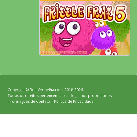
Copyright ©
BolaVermelha.com
, 2018-2026.
Todos os direitos pertencem a seus legítimos proprietários
Informações de Contato
|
Política de Privacidade