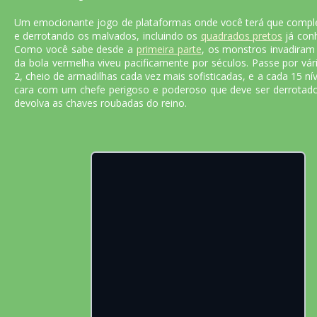
Um emocionante jogo de plataformas onde você terá que completa
e derrotando os malvados, incluindo os
quadrados pretos
já conh
Como você sabe desde a
primeira parte
, os monstros invadiram
da bola vermelha viveu pacificamente por séculos. Passe por vári
2, cheio de armadilhas cada vez mais sofisticadas, e a cada 15 ní
cara com um chefe perigoso e poderoso que deve ser derrotado
devolva as chaves roubadas do reino.