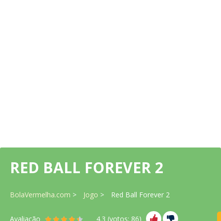
RED BALL FOREVER 2
BolaVermelha.com
Jogo
Red Ball Forever 2
Avaliação
4.3
(votos:
86
)