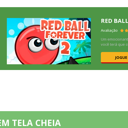
RED BALL
21K
Avaliação
e
eros
Um emocionante
você terá que co
JOGUE
EM TELA CHEIA