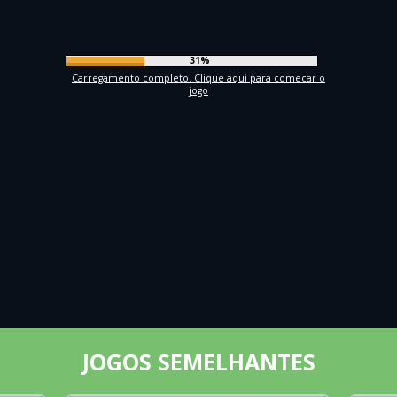
34%
Carregamento completo. Clique aqui para comecar o
jogo
JOGOS SEMELHANTES