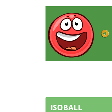
3D BOLA
Avaliação
Visualizações 
Você pode rolar uma bola sobre um labir
sem cair? Descubra se você gosta o ...
JOGUE AGORA
ISOBALL