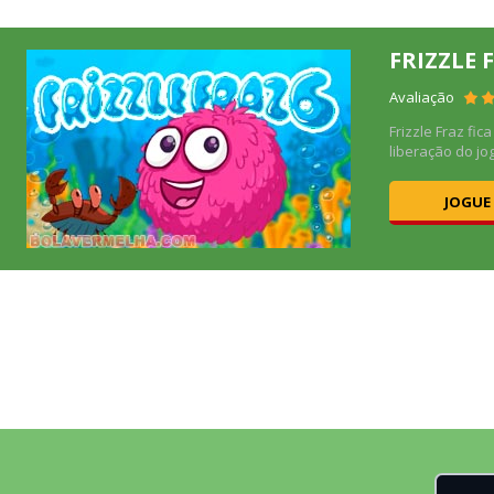
FRIZZLE 
9K
Avaliação
into
Frizzle Fraz fic
liberação do jog
JOGUE