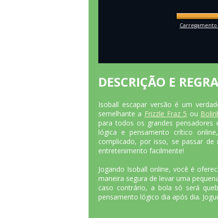
Carregamento 
DESCRIÇÃO E REGR
Isoball escapar versão é um verdad
semelhante a
Frizzle Fraz 5
ou
Bolin
para todos os grandes pensadores 
lógica e pensamento crítico online
complicado, por isso, se passar de
entretenimento facilmente!
Jogando Isoball online, você é ofere
maneira segura de levar uma pequena
caso contrário, a bola só será que
pensamento lógico dia após dia. Jogue