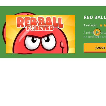
RED BAL
11K
Avaliação
uras
A primeira part
..
do Red Ball For
JOGUE