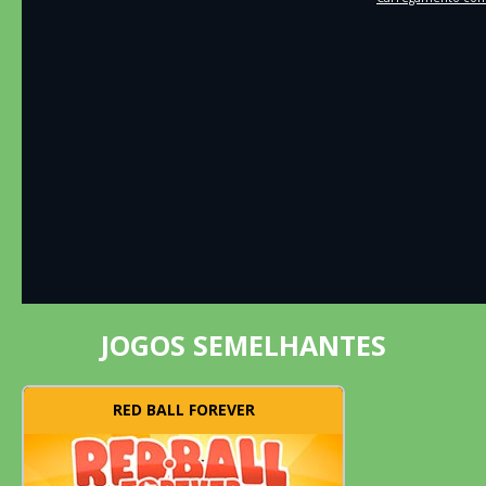
JOGOS SEMELHANTES
RED BALL FOREVER