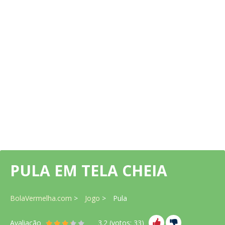
PULA EM TELA CHEIA
BolaVermelha.com
Jogo
Pula
Avaliação
3.2
(votos:
33
)