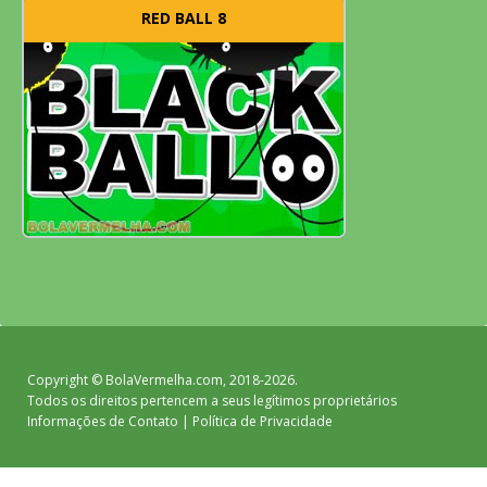
RED BALL 8
Copyright ©
BolaVermelha.com
, 2018-2026.
Todos os direitos pertencem a seus legítimos proprietários
Informações de Contato
|
Política de Privacidade