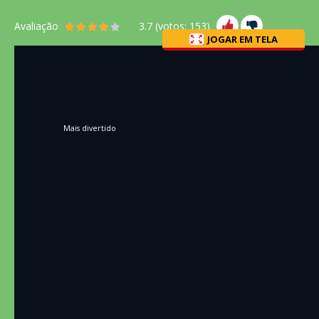
Avaliação
3.7
(votos:
153
)
JOGAR EM TELA
Mais divertido