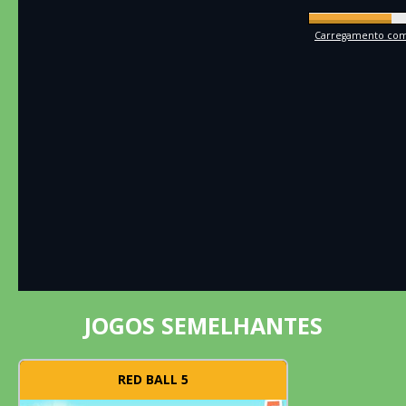
Carregamento comp
JOGOS SEMELHANTES
RED BALL 5