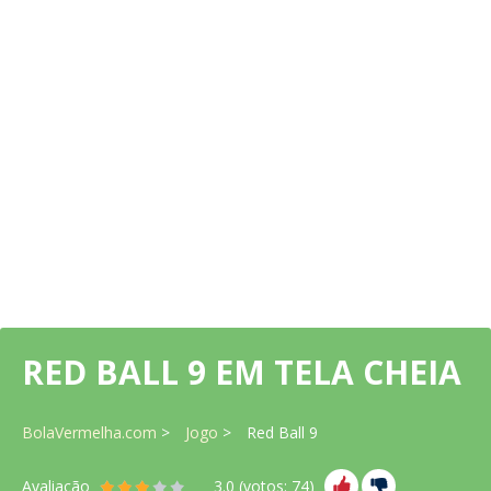
RED BALL 9 EM TELA CHEIA
BolaVermelha.com
Jogo
Red Ball 9
Avaliação
3.0
(votos:
74
)