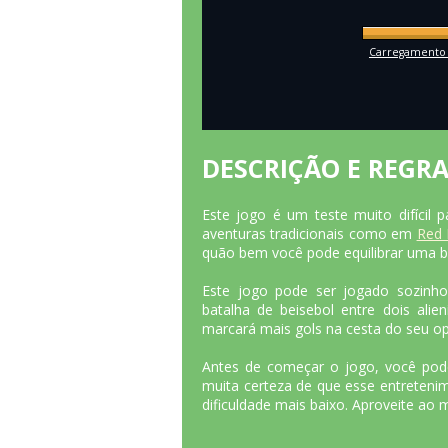
Carregamento 
DESCRIÇÃO E REGR
Este jogo é um teste muito difícil 
aventuras tradicionais como em
Red 
quão bem você pode equilibrar uma bo
Este jogo pode ser jogado sozinh
batalha de beisebol entre dois alie
marcará mais gols na cesta do seu o
Antes de começar o jogo, você pode
muita certeza de que esse entreten
dificuldade mais baixo. Aproveite ao