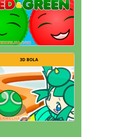
3D BOLA