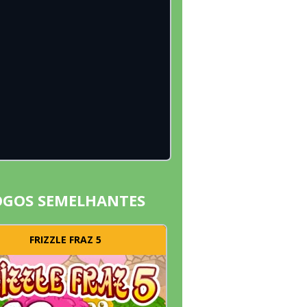
OGOS SEMELHANTES
FRIZZLE FRAZ 5