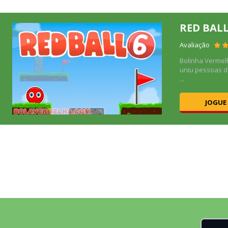
RED BALL
Avaliação
9K
Bolinha Vermel
into
uniu pessoas d
...
JOGUE