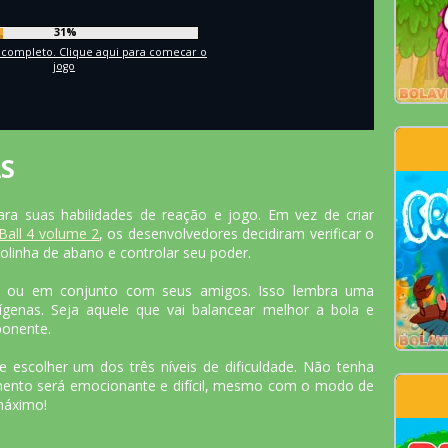
34%
completo. Clique aqui para comecar o
jogo
AS
para suas habilidades de reação e jogo. Em vez de criar
Ball 4 volume 2
, os desenvolvedores decidiram verificar o
linha de abano e controlar seu poder.
o ou em conjunto com seus amigos. Isso lembra uma
nígenas. Seja aquele que vai balancear melhor a bola e
ponente.
 escolher um dos três níveis de dificuldade. Não tenha
imento será emocionante e difícil, mesmo com o modo de
 máximo!