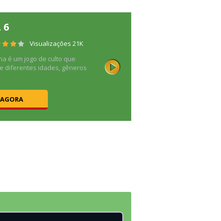
 6
Visualizações 21K
ha é um jogo de culto que
e diferentes idades, gêneros
 AGORA