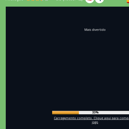
Mais divertido
36%
Carregamento completo. Clique aqui para come
jogo