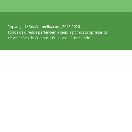
Copyright ©
BolaVermelha.com
, 2018-2026.
Todos os direitos pertencem a seus legítimos proprietários
Informações de Contato
|
Política de Privacidade