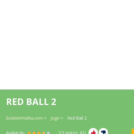
RED BALL 2
BolaVermelha.com
Jogo
Red Ball 2
Avaliação
3.5
(votos:
42
)