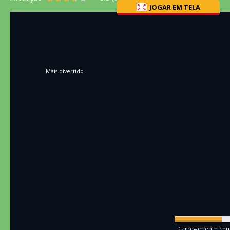
JOGAR EM TELA
Mais divertido
Carregamento comp